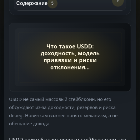
v
Содержание
5
Базовая логика USDD
->
Почему им интересуются
->
Главные риски
->
Что проверить перед использованием
->
USDD на Binance
Что Читать Дальше
->
USDD не самый массовый стейблкоин, но его
обсуждают из-за доходности, резервов и риска
depeg. Новичкам важнее понять механизм, а не
обещание дохода.
USDD редко бывает первым стейблкоином для