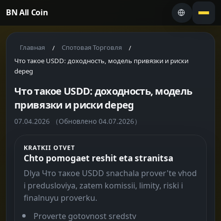
BN All Coin
Главная
Спотовая Торговля
/
/
Что такое USDD: доходность, модель привязки и риски
depeg
Что такое USDD: доходность, модель
привязки и риски depeg
07.04.2026
（Обновлено 04.07.2026）
KRATKII OTVET
Chto pomogaet reshit eta stranitsa
Dlya Что такое USDD snachala prover'te vhod
i predusloviya, zatem komissii, limity, riski i
finalnuyu proverku.
Proverte gotovnost sredstv