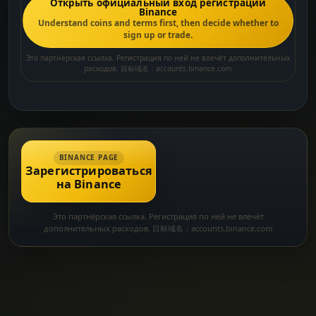
Открыть официальный вход регистрации
Binance
Understand coins and terms first, then decide whether to
sign up or trade.
Это партнёрская ссылка. Регистрация по ней не влечёт дополнительных
расходов. 目标域名：accounts.binance.com
BINANCE PAGE
Зарегистрироваться
на Binance
Это партнёрская ссылка. Регистрация по ней не влечёт
дополнительных расходов. 目标域名：accounts.binance.com