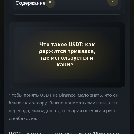
v
Содержание
5
Базовая логика USDT
->
Основные сценарии использования
->
Что новички часто упускают
->
Что проверить перед использованием
->
USDT на Binance
Что Читать Дальше
->
Чтобы понять USDT на Binance, мало знать, что он
близок к доллару. Важно понимать эмитента, сеть
перевода, ликвидность, сценарий покупки и риск
стейблкоина.
USDT часто становится первым стейблкоином,