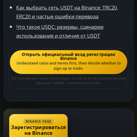
Как выбрать сеть USDT на Binance: TRC20,
ERC20 и частые ошибки перевода
Что такое USDC: резервы, сценарии
использования и отличия от USDT
Открыть официальный вход регистрации
Binance
Understand coins and terms first, then decide whether to
sign up or trade.
Это партнёрская ссылка. Регистрация по ней не влечёт дополнительных
расходов. 目标域名：accounts.binance.com
BINANCE PAGE
Зарегистрироваться
на Binance