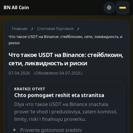
BN All Coin
Главная
Спотовая Торговля
/
/
Что такое USDT на Binance: стейблкоин, сети, ликвидность и
риски
Что такое USDT на Binance: стейблкоин,
сети, ликвидность и риски
07.04.2026
（Обновлено 04.07.2026）
KRATKII OTVET
Chto pomogaet reshit eta stranitsa
Dlya что такое USDT на Binance snachala
prover'te vhod i predusloviya, zatem komissii,
limity, riski i finalnuyu proverku.
Proverte gotovnost sredstv