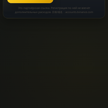
Это партнёрская ссылка. Регистрация по ней не влечёт
дополнительных расходов. 目标域名：accounts.binance.com