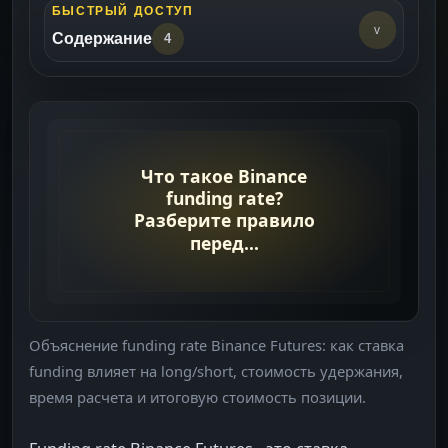
БЫСТРЫЙ ДОСТУП
v
Содержание
4
Почему это важно
->
Что проверять
->
Практический вывод
->
Связанные материалы
->
Объяснение funding rate Binance Futures: как ставка
funding влияет на long/short, стоимость удержания,
время расчета и итоговую стоимость позиции.