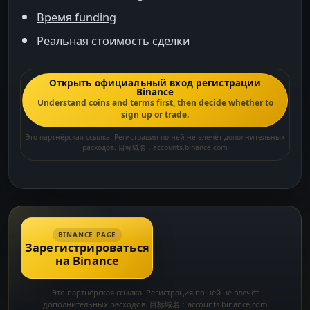
Время funding
Реальная стоимость сделки
Открыть официальный вход регистрации
Binance
Understand coins and terms first, then decide whether to
sign up or trade.
Это партнёрская ссылка. Регистрация по ней не влечёт дополнительных
расходов. 目标域名：accounts.binance.com
BINANCE PAGE
Зарегистрироваться
на Binance
Это партнёрская ссылка. Регистрация по ней не влечёт
дополнительных расходов. 目标域名：accounts.binance.com