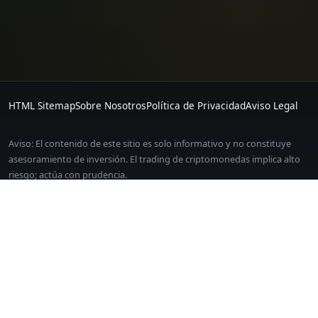
HTML Sitemap
Sobre Nosotros
Política de Privacidad
Aviso Legal
Aviso: El contenido de este sitio es solo informativo y no constituye
asesoramiento de inversión. El trading de criptomonedas implica alto
riesgo; actúa con prudencia.
Algunos enlaces de este sitio son enlaces de afiliados. Registrarte a
través de ellos no te genera ningún coste adicional.
EDICION Y CONTACTO
Las paginas incluyen fecha de actualizacion, citas y divulgacion de
riesgos. Para correcciones o comentarios, contacta con
[email protected]