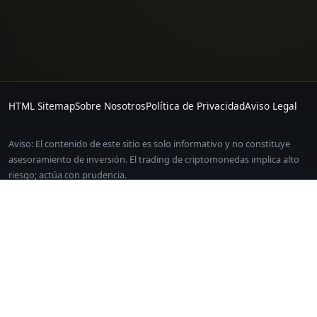
HTML Sitemap
Sobre Nosotros
Política de Privacidad
Aviso Legal
Aviso: El contenido de este sitio es solo informativo y no constituye
asesoramiento de inversión. El trading de criptomonedas implica alto
riesgo; actúa con prudencia.
Algunos enlaces de este sitio son enlaces de afiliados. Registrarte a
través de ellos no te genera ningún coste adicional.
EDICION Y CONTACTO
Las paginas incluyen fecha de actualizacion, citas y divulgacion de
riesgos. Para correcciones o comentarios, contacta con
[email protected]