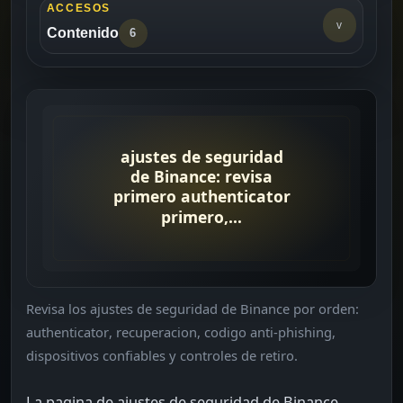
ACCESOS
v
Contenido
6
Para quien es esta guia
->
Comprobaciones antes de continuar
->
Orden practico
->
Errores frecuentes
->
Revision final
->
Revisa los ajustes de seguridad de Binance por orden:
Lecturas relacionadas
->
authenticator, recuperacion, codigo anti-phishing,
dispositivos confiables y controles de retiro.
La pagina de ajustes de seguridad de Binance