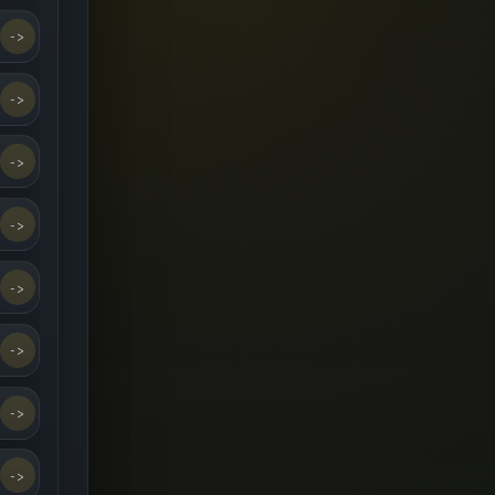
->
->
->
->
->
->
->
->