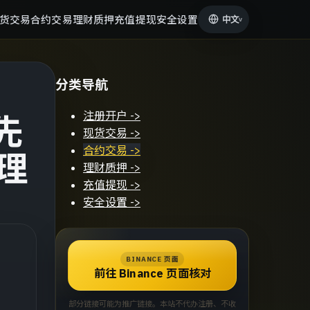
货交易
合约交易
理财质押
充值提现
安全设置
中文
v
分类导航
注册开户
->
先
现货交易
->
合约交易
->
理
理财质押
->
充值提现
->
安全设置
->
BINANCE 页面
前往 Binance 页面核对
部分链接可能为推广链接。本站不代办注册、不收