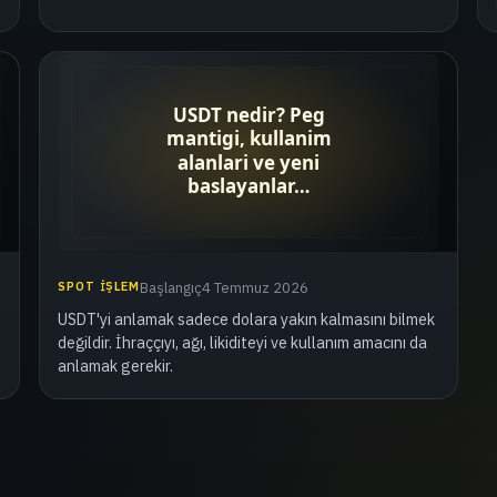
SPOT İŞLEM
Başlangıç
4 Temmuz 2026
USDT'yi anlamak sadece dolara yakın kalmasını bilmek
değildir. İhraççıyı, ağı, likiditeyi ve kullanım amacını da
anlamak gerekir.