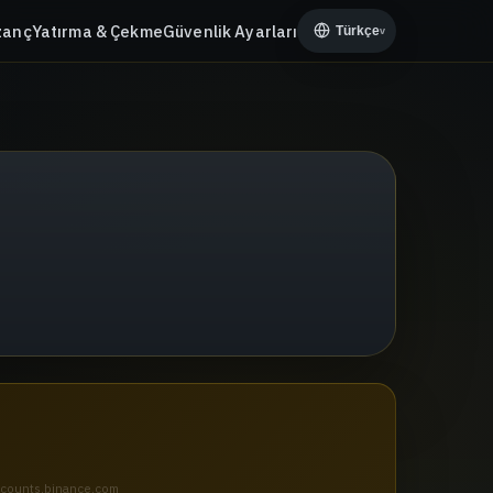
zanç
Yatırma & Çekme
Güvenlik Ayarları
Türkçe
v
 accounts.binance.com