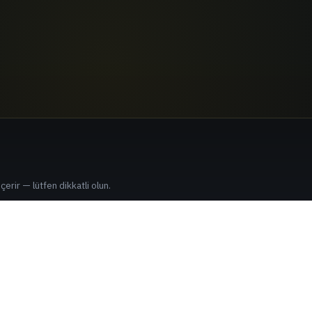
çerir — lütfen dikkatli olun.