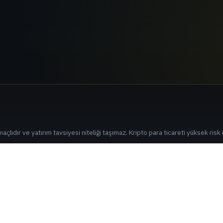
çlıdır ve yatırım tavsiyesi niteliği taşımaz. Kripto para ticareti yüksek risk i
lantılar üzerinden kayıt olmak size ek maliyet getirmez.
ir. Duzeltme veya geri bildirim icin sununla iletisime gecin
[email protected]
üm hakları saklıdır.