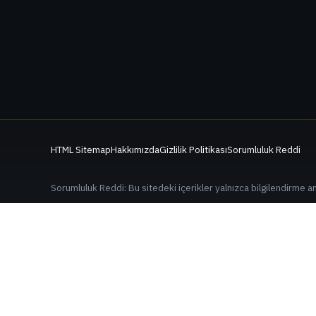
HTML Sitemap
Hakkımızda
Gizlilik Politikası
Sorumluluk Reddi
Sorumluluk Reddi: Bu sitedeki içerikler yalnızca bilgilendirme ama
Bu sitedeki bazı bağlantılar yönlendirme bağlantılarıdır. Bu bağ
EDITORYAL VE ILETISIM
Sayfalarda guncelleme tarihi, kaynaklar ve risk aciklamasi yer al
© 2026 BN All Coin - Binance Coin Sozlugu ve Piyasa Terimleri. T