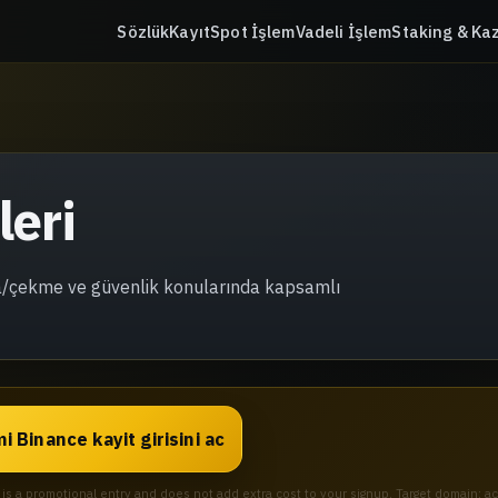
Sözlük
Kayıt
Spot İşlem
Vadeli İşlem
Staking & Ka
leri
ırma/çekme ve güvenlik konularında kapsamlı
i Binance kayit girisini ac
k is a promotional entry and does not add extra cost to your signup. Target domain: