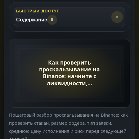
БЫСТРЫЙ ДОСТУП
v
Содержание
6
Быстрая Диагностика
->
Шаг 1: Стакан И Ликвидность
->
Шаг 2: Тип Ордера
->
Шаг 3: История Исполнения
->
Что Делать В Следующий Раз
->
Пошаговый разбор проскальзывания на Binance: как
Что Читать Дальше
->
проверить стакан, размер ордера, тип заявки,
среднюю цену исполнения и риск перед следующей