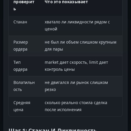
проверит
Что это показывает
ь
Стакан
хватало ли ликвидности рядом с
ценой
Размер
не был ли объем слишком крупным
ордера
для пары
Тип
market дает скорость, limit дает
ордера
контроль цены
Волатильн
не двигался ли рынок слишком
ость
резко
Средняя
сколько реально стоила сделка
цена
после исполнения
Шаг 1: Стакан И Ликвидность