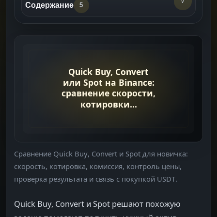
v
Содержание
5
Короткое Сравнение
->
Если Нужно Купить USDT
->
Когда Лучше Convert
->
Когда Лучше Spot
->
Что Читать Дальше
->
Сравнение Quick Buy, Convert и Spot для новичка:
скорость, котировка, комиссия, контроль цены,
проверка результата и связь с покупкой USDT.
Quick Buy, Convert и Spot решают похожую