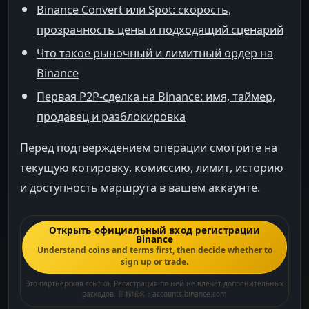
Binance Convert или Spot: скорость,
прозрачность цены и подходящий сценарий
Что такое рыночный и лимитный ордер на
Binance
Первая P2P-сделка на Binance: имя, таймер,
продавец и разблокировка
Перед подтверждением операции смотрите на
текущую котировку, комиссию, лимит, историю
и доступность маршрута в вашем аккаунте.
Открыть официальный вход регистрации
Binance
Understand coins and terms first, then decide whether to
sign up or trade.
Это партнёрская ссылка. Регистрация по ней не влечёт дополнительных
расходов. 目标域名：accounts.binance.com