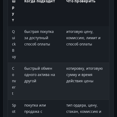
ш
Когда подходит
Что проверить
р
у
т
Q
быстрая покупка
итоговую цену,
ui
за доступный
комиссию, лимит и
ck
способ оплаты
способ оплаты
B
uy
C
быстрый обмен
котировку, итоговую
o
одного актива на
сумму и время
nv
другой
действия цены
er
t
Sp
покупка или
тип ордера, цену,
ot
продажа с
стакан, комиссию и