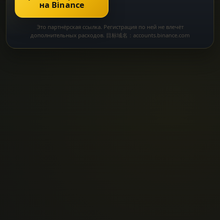
на Binance
Это партнёрская ссылка. Регистрация по ней не влечёт
дополнительных расходов. 目标域名：accounts.binance.com