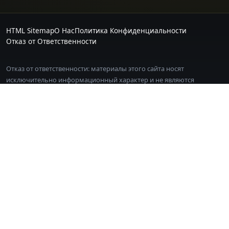
HTML Sitemap
О Нас
Политика Конфиденциальности
Отказ от Ответственности
Отказ от ответственности: материалы этого сайта носят
исключительно информационный характер и не являются
инвестиционной рекомендацией. Торговля криптовалютой
связана с высоким риском, действуйте осторожно.
Некоторые ссылки на этом сайте являются партнёрскими.
Регистрация по ним не увеличивает ваши расходы.
РЕДАКЦИЯ И КОНТАКТЫ
На страницах указываются дата обновления, источники и
раскрытие рисков. Для исправлений или обратной связи напишите
на
[email protected]
© 2026 BN All Coin - Глоссарий монет Binance и терминов рынка. Все
права защищены.