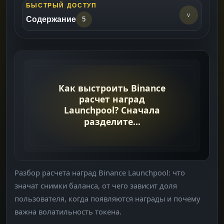
БЫСТРЫЙ ДОСТУП
v
Содержание
5
Как Обычно Формируется Награда
->
Что Такое Снимки Баланса
->
Почему Важна Волатильность Токена
->
Что Проверить После Начисления
->
Что Читать Дальше
->
Разбор расчета наград Binance Launchpool: что
значат снимки баланса, от чего зависит доля
пользователя, когда появляются награды и почему
важна волатильность токена.