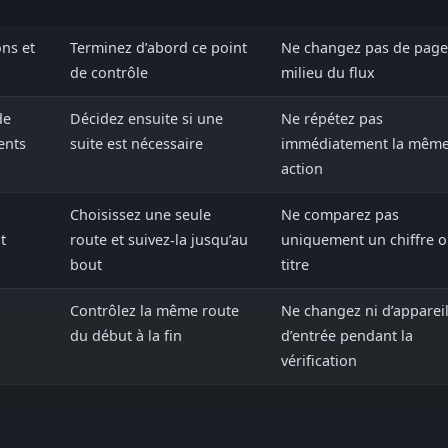
ons et
Terminez d’abord ce point
Ne changez pas de page
de contrôle
milieu du flux
de
Décidez ensuite si une
Ne répétez pas
ents
suite est nécessaire
immédiatement la mêm
action
Choisissez une seule
Ne comparez pas
t
route et suivez-la jusqu’au
uniquement un chiffre 
bout
titre
Contrôlez la même route
Ne changez ni d’appareil
du début à la fin
d’entrée pendant la
vérification