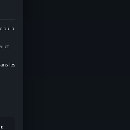
e ou la
il et
dans les
nt