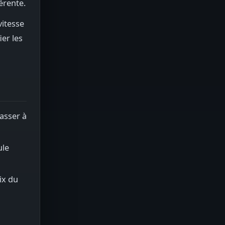
érente.
vitesse
er les
asser à
ule
ix du