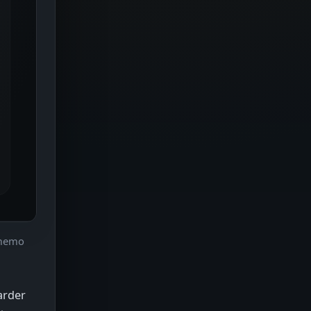
t memo
arder