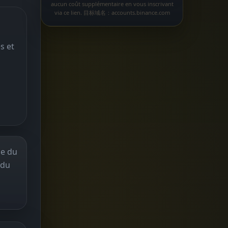
aucun coût supplémentaire en vous inscrivant
via ce lien. 目标域名：accounts.binance.com
s et
ue du
 du