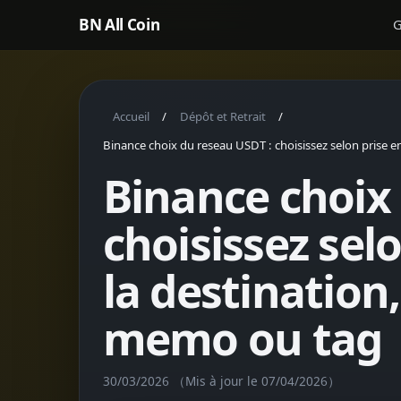
BN All Coin
G
Accueil
Dépôt et Retrait
/
/
Binance choix du reseau USDT : choisissez selon prise en
Binance choix
choisissez sel
la destination,
memo ou tag
30/03/2026
（Mis à jour le 07/04/2026）