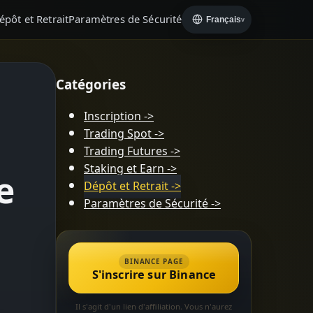
épôt et Retrait
Paramètres de Sécurité
Français
v
Catégories
Inscription
->
Trading Spot
->
Trading Futures
->
e
Staking et Earn
->
Dépôt et Retrait
->
Paramètres de Sécurité
->
BINANCE PAGE
S'inscrire sur Binance
Il s'agit d'un lien d'affiliation. Vous n'aurez