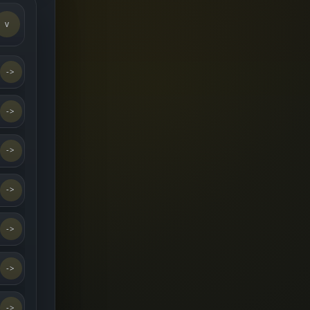
v
->
->
->
->
->
->
->