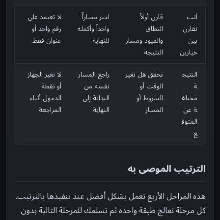
أنت
قارن أولاً
اختر مساراً
لا تعتمد على
تقارن
النطاق
واحداً وأكمله
رقم واحد أو
بين
والقيود ومسار
للنهاية
عنوان فقط
خيارين
النتيجة
النتيج
تحقق هل تغير
راجع المسار
لا تغير الجهاز
ة
الوقت أو
نفسه من
أو نقطة
مختلف
الشروط أو
البداية إلى
الدخول أثناء
ة عن
المسار
النهاية
المراجعة
المتوق
ع
الترتيب الموصى به
هذه المراحل الأربع تعمل بشكل أفضل عند تنفيذها بالترتيب.
كل مرحلة تعالج طبقة واحدة ثم تسلمك للمرحلة التالية بدون