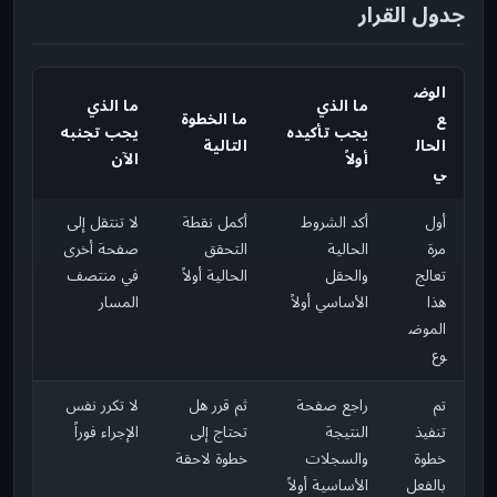
جدول القرار
الوض
ما الذي
ما الذي
ع
ما الخطوة
يجب تأكيده
يجب تجنبه
الحال
التالية
أولاً
الآن
ي
أول
أكد الشروط
أكمل نقطة
لا تنتقل إلى
مرة
الحالية
التحقق
صفحة أخرى
تعالج
والحقل
الحالية أولاً
في منتصف
هذا
الأساسي أولاً
المسار
الموض
وع
تم
راجع صفحة
ثم قرر هل
لا تكرر نفس
تنفيذ
النتيجة
تحتاج إلى
الإجراء فوراً
خطوة
والسجلات
خطوة لاحقة
بالفعل
الأساسية أولاً