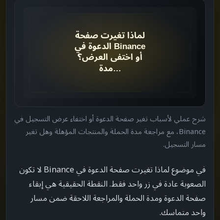
ما الذي يجب مراجعته أولاً
->
جدول القرار
->
الترتيب الموصى به
->
راجع نص الصفحة الحالي
->
شرح عملي لأسباب تغير صفحة الدعوة أو اختفاء عرض التسجيل في
افحص مدة الحملة
->
Binance، مع مراجعة مدة الحملة والمنتجات المؤهلة وهل تغير
مسار التسجيل.
راجع الأهلية
->
في موضوع لماذا تغيرت صفحة الدعوة في Binance لا تكون
ثبت مسار التسجيل
->
الصعوبة عادة في زر واحد فقط. النقطة الحقيقية هي إبقاء
صفحة الدعوة ومدة الحملة والمراجعة اللاحقة ضمن مسار
كيفية مراجعة النتيجة
->
واحد متماسك.